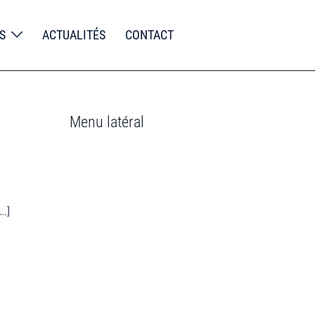
S
ACTUALITÉS
CONTACT
Menu latéral
Accueil
L’entreprise
…]
Prestations
Maintenance et entretien des
batiments
Maintenance immobilière –
couverture